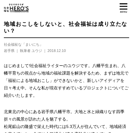
地域おこしをしないと、社会福祉は成り立たな
い？
社会福祉な「まいにち」
岩手県
執筆者 ユウジ
2018.12.10
はじめまして!社会福祉ライターのユウジです。八幡平生まれ、八
幡平育ちの視点から地域の福祉課題を解決するため、まずは地元で
「福祉による地域おこし」ができないかと、新しいアイディアを
日々考え中。そんな私が現在すすめているプロジェクトについてご
紹介いたします。
北東北の中心にある岩手県八幡平市。大地と水と緑織りなす四季
折々の風景が訪れた人を魅了する。
松尾鉱山の隆盛で栄えた時代には5.3万人が住んでいて、地域経済