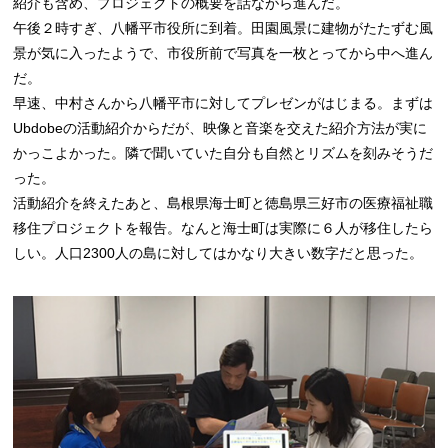
紹介も含め、プロジェクトの概要を話ながら進んだ。
午後２時すぎ、八幡平市役所に到着。田園風景に建物がたたずむ風
景が気に入ったようで、市役所前で写真を一枚とってから中へ進ん
だ。
早速、中村さんから八幡平市に対してプレゼンがはじまる。まずは
Ubdobeの活動紹介からだが、映像と音楽を交えた紹介方法が実に
かっこよかった。隣で聞いていた自分も自然とリズムを刻みそうだ
った。
活動紹介を終えたあと、島根県海士町と徳島県三好市の医療福祉職
移住プロジェクトを報告。なんと海士町は実際に６人が移住したら
しい。人口2300人の島に対してはかなり大きい数字だと思った。