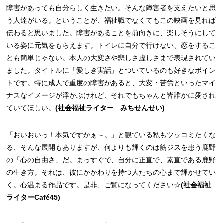
障害があっても自分らしく生きたい。そんな障害者を支えたいと思
う人達がいる。ということが、福祉職でなくてもこの映画を見れば
伝わると思いました。障害があることを前向きに、楽しそうにして
いる姿に元気をもらえます。トイレに自分で行けない、恋をするこ
とも簡単じゃない。本人の大変さや悲しさ虚しさまで表現されてい
ました。タイトルに「愛しき実話」とついているのも好きなポイン
トです。特に成人で重度の障害があると、大変・苦労といったマイ
ナスなイメージが浮かぶけれど、それでもちゃんと皆誰かに愛され
ていてほしい。
(社会福祉ライター みちせんせい)
「おいおいっ！本気ですかぁ～。」と観ている私もツッコミたくな
る、そんな展開もありますが、何よりも輝くのは筋ジスを患う鹿野
の「心の自由さ」だ。まっすぐで、自分に正直で、素直である鹿野
の生き方。それは、彼にかかわりを持つ人たちの心まで輝かせてい
く。心温まる作品です。是非、ご覧になってください☆
(社会福祉
ライターCafé45)