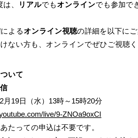
度は、
リアル
でも
オンライン
でも参加で
信
による
オンライン視聴
の詳細を以下にご
だけない方も、オンラインでぜひご視聴く
について
配信
年2月19日（水）13時～15時20分
//youtube.com/live/9-ZNOa9oxCI
にあたっての申込は不要です。