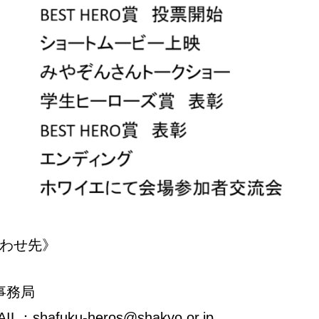
わせ先》
4事務局
L：shafuku-heros@shakyo.or.jp