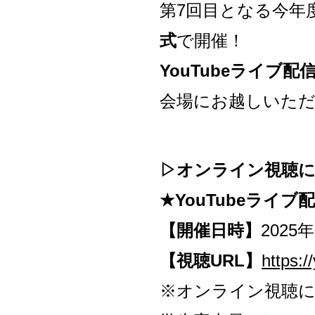
第7回目となる今年
式
で開催！
YouTubeライブ配
会場にお越しいた
▷オンライン視聴
★YouTubeライブ
【開催日時】
2025
【視聴URL】
https:
※オンライン視聴