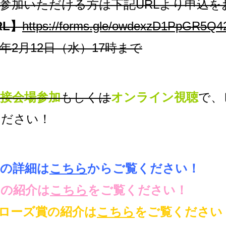
参加いただける方は下記URLより申込を
L】
https://forms.gle/owdexzD1PpGR5Q4
25年2月12日（水）17時まで
接会場参加
もしくは
オンライン視聴
で、
ください！
の詳細は
こちら
からご覧ください！
ーの紹介は
こちら
をご覧ください！
ローズ賞の紹介は
こちら
をご覧ください