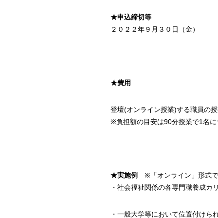
★申込締切等
２０２２年９月３０日（金）
★費用
登壇(オンライン授業)する職員の
※負担額の目安は90分授業で1名
★実施例
※「オンライン」形式
・社会福祉関係の各専門職養成カ
・一般大学等において位置付けられ