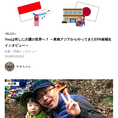
<BLOG>
Youは何しに介護の世界へ？ ～東南アジアからやってきたEPA候補生
インタビュー～
先輩・同僚インタビュー
2019年2月15日
やまちゃん
大分県