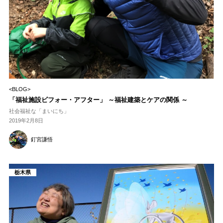
<BLOG>
「福祉施設ビフォー・アフター」 ～福祉建築とケアの関係 ～
社会福祉な「まいにち」
2019年2月8日
釘宮謙悟
栃木県