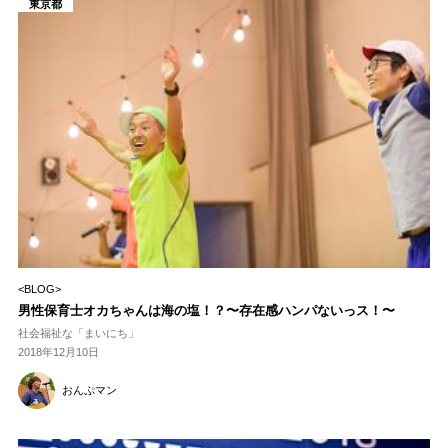
東京都
<BLOG>
男性保育士オカちゃんは海の塩！？〜存在感ハンパないっス！〜
社会福祉な「まいにち」
2018年12月10日
おんぷマン