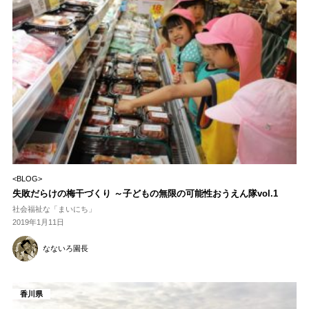
<BLOG>
失敗だらけの梅干づくり ～子どもの無限の可能性おうえん隊vol.1
社会福祉な「まいにち」
2019年1月11日
なないろ園長
香川県