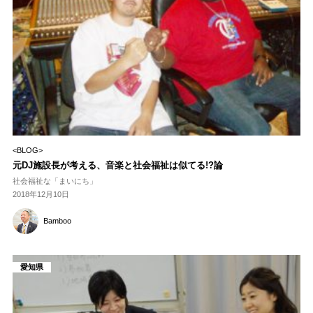
<BLOG>
元DJ施設長が考える、音楽と社会福祉は似てる!?論
社会福祉な「まいにち」
2018年12月10日
Bamboo
愛知県