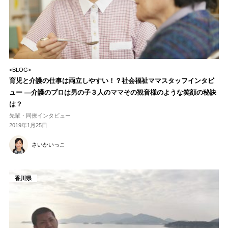
<BLOG>
育児と介護の仕事は両立しやすい！？社会福祉ママスタッフインタビ
ュー ―介護のプロは男の子３人のママその観音様のような笑顔の秘訣
は？
先輩・同僚インタビュー
2019年1月25日
さいかいっこ
香川県